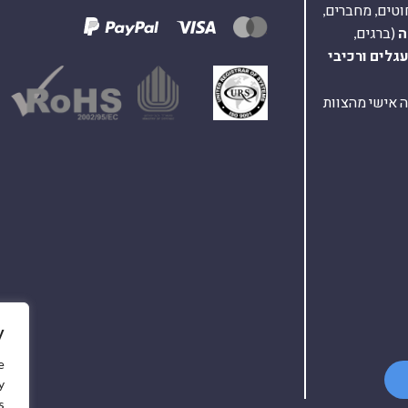
וטים, מחברים,
ה
(ברגים,
עגלים
ורכיבי
ת ומענה אישי מהצוות
y
e
y
.