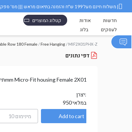
משלוח חינם מעל 199 ש״ח והזמנה בתיאום מראש ||| מס' ספק משרד הבטחון 11006845 |
חדשות
אודות
קטלוג המוצרים
לעסקים
בלוג
uble Row 180 Female
/
Free Hanging
/ MIF2X01PHX-Z
דפי נתונים
3mm Micro-Fit housing Female 2X01
תיא
יצרן:
במלאי
950