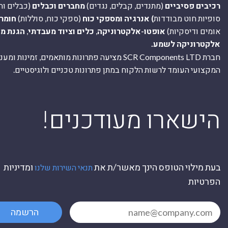
רכיבים פסיביים
(מתנדים, קבלים, נגדים)
מחברים וכבלים
(כבלים וח
סופיות חוט מבודדות
) אנרגיה ומספקי כוח
(ספקי כוח, סוללות)
חומר
אומים ודיסקיות)
אופטו-אלקטרוניקה
,
כלים וציוד מעבדתי
,
הגנת מ
אלקטרוניקה לשמע.
חברת SCR Components LTD מציעה פתרונות מותאמים, זמינו
המקצועי העומד לרשות הלקוח במתן פתרונות טכניים ולוגיסטיים.
ה
!הישארו מעודכנים
בעת מילוי הטופס הינך מאשר/ת את
ומדיניות
תנאי השירות שלנו
הפרטיות
הרשמה