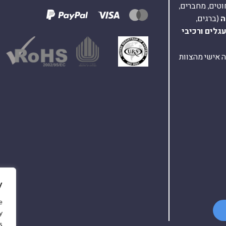
וטים, מחברים,
ה
(ברגים,
עגלים
ורכיבי
ת ומענה אישי מהצוות
y
e
y
.