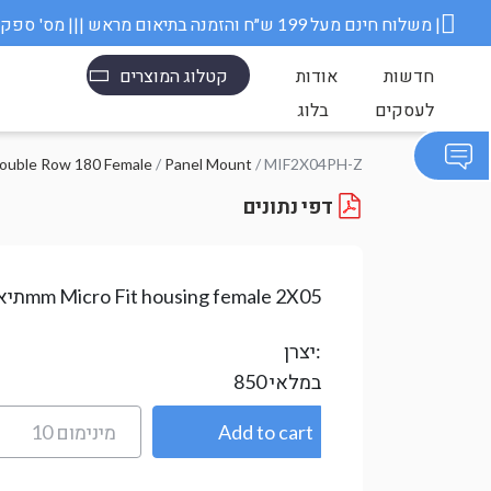
משלוח חינם מעל 199 ש״ח והזמנה בתיאום מראש ||| מס' ספק משרד הבטחון 11006845 |
חדשות
אודות
קטלוג המוצרים
לעסקים
בלוג
ouble Row 180 Female
/
Panel Mount
/ MIF2X04PH-Z
דפי נתונים
3mm Micro Fit housing female 2X05
תיא
יצרן:
במלאי
850