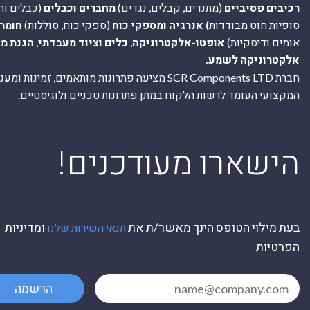
רכיבים פסיביים
(מתנדים, קבלים, נגדים)
מחברים וכבלים
(כבלים וח
סופיות חוט מבודדות
) אנרגיה ומספקי כוח
(ספקי כוח, סוללות)
חומר
אומים ודיסקיות)
אופטו-אלקטרוניקה
,
כלים וציוד מעבדתי
,
הגנת מ
אלקטרוניקה לשמע.
חברת SCR Components LTD מציעה פתרונות מותאמים, זמינו
המקצועי העומד לרשות הלקוח במתן פתרונות טכניים ולוגיסטיים.
ה
!הישארו מעודכנים
בעת מילוי הטופס הינך מאשר/ת את
ומדיניות
תנאי השירות שלנו
הפרטיות
הרשמה