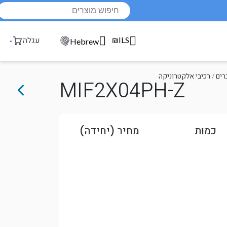
Products
search
₪ILS
עגלה
Hebrew
רים
/
רכיבי אלקטרוניקה
MIF2X04PH-Z
כמות
מחיר (יחידה)