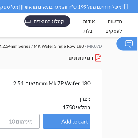
משלוח חינם מעל 199 ש״ח והזמנה בתיאום מראש ||| מס' ספק משרד הבטחון 11006845 |
חדשות
אודות
קטלוג המוצרים
לעסקים
בלוג
 2.54mm Series
/
MK Wafer Single Row 180
/ MK07D
דפי נתונים
2.54mm Mk 7P Wafer 180
תיאור:
יצרן:
במלאי
1750