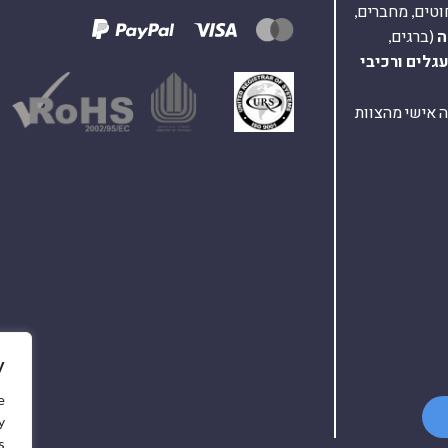
וטים, מחברים,
ה
(ברגים,
עגלים
ורכיבי
ת ומענה אישי מהצוות
y
e
y
.