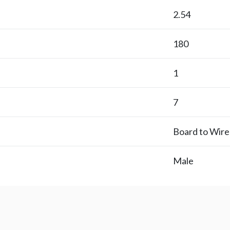
2.54
180
1
7
Board to Wire
Male