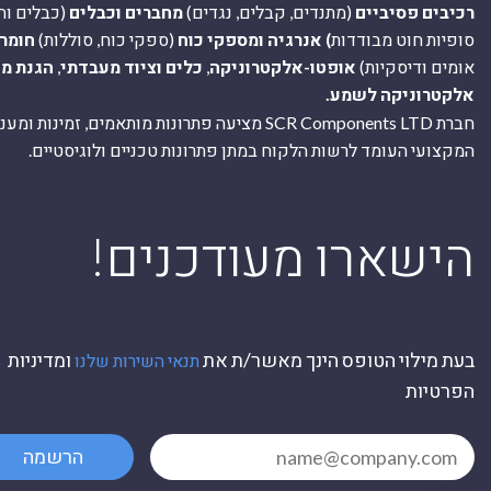
רכיבים פסיביים
(מתנדים, קבלים, נגדים)
מחברים וכבלים
(כבלים וח
סופיות חוט מבודדות
) אנרגיה ומספקי כוח
(ספקי כוח, סוללות)
חומר
אומים ודיסקיות)
אופטו-אלקטרוניקה
,
כלים וציוד מעבדתי
,
הגנת מ
אלקטרוניקה לשמע.
חברת SCR Components LTD מציעה פתרונות מותאמים, זמינו
המקצועי העומד לרשות הלקוח במתן פתרונות טכניים ולוגיסטיים.
ה
!הישארו מעודכנים
בעת מילוי הטופס הינך מאשר/ת את
ומדיניות
תנאי השירות שלנו
הפרטיות
הרשמה