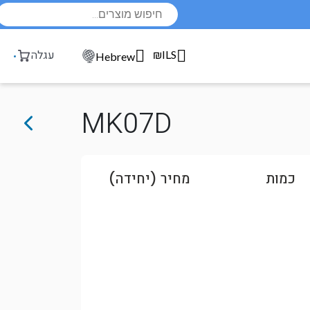
Products
search
₪ILS
עגלה
Hebrew
MK07D
כמות
מחיר (יחידה)