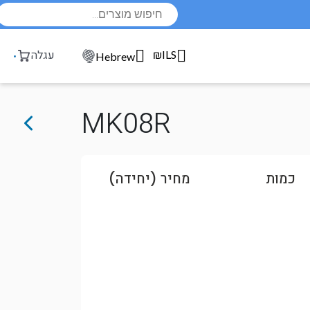
Products
search
₪ILS
עגלה
Hebrew
MK08R
כמות
מחיר (יחידה)