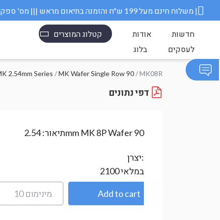
משלוח חינם מעל 199 ש״ח והזמנה בתיאום מראש ||| מס' ספק משרד הבטחון 11006845 |
חדשות
אודות
קטלוג המוצרים
לעסקים
בלוג
K 2.54mm Series
/
MK Wafer Single Row 90
/ MK08R
דפי נתונים
2.54mm MK 8P Wafer 90
תיאור:
יצרן:
במלאי
2100