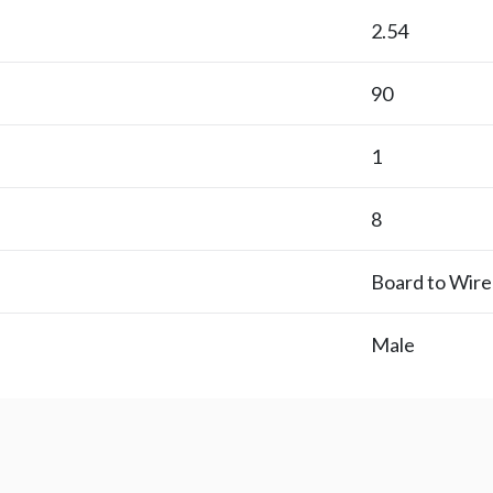
2.54
90
1
8
Board to Wire
Male