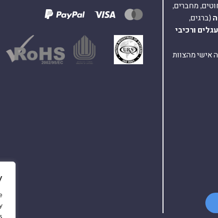
וטים, מחברים,
ה
(ברגים,
עגלים
ורכיבי
ת ומענה אישי מהצוות
y
e
y
.