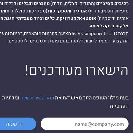
רכיבים פסיביים
(מתנדים, קבלים, נגדים)
מחברים וכבלים
(כבלים וח
סופיות חוט מבודדות
) אנרגיה ומספקי כוח
(ספקי כוח, סוללות)
חומר
אומים ודיסקיות)
אופטו-אלקטרוניקה
,
כלים וציוד מעבדתי
,
הגנת מ
אלקטרוניקה לשמע.
חברת SCR Components LTD מציעה פתרונות מותאמים, זמינו
המקצועי העומד לרשות הלקוח במתן פתרונות טכניים ולוגיסטיים.
ה
!הישארו מעודכנים
בעת מילוי הטופס הינך מאשר/ת את
ומדיניות
תנאי השירות שלנו
הפרטיות
הרשמה