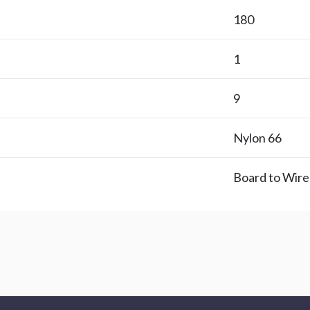
180
1
9
Nylon 66
Board to Wire