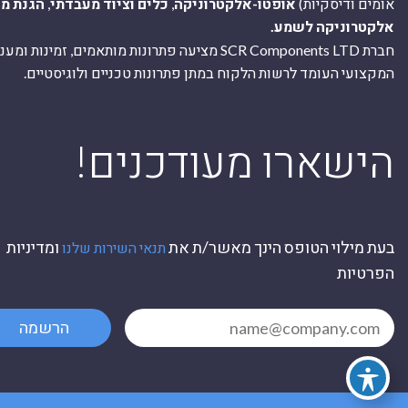
אומים ודיסקיות)
אופטו-אלקטרוניקה
,
כלים וציוד מעבדתי
,
הגנת מ
אלקטרוניקה לשמע.
חברת SCR Components LTD מציעה פתרונות מותאמים, זמינו
המקצועי העומד לרשות הלקוח במתן פתרונות טכניים ולוגיסטיים.
ה
!הישארו מעודכנים
בעת מילוי הטופס הינך מאשר/ת את
ומדיניות
תנאי השירות שלנו
הפרטיות
הרשמה