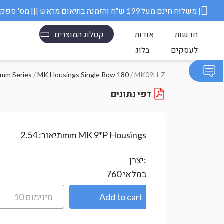
משלוח חינם מעל 199 ש״ח והזמנה בתיאום מראש ||| מס' ספק משרד הבטחון 11006845 |
חדשות
אודות
קטלוג המוצרים
לעסקים
בלוג
mm Series
/
MK Housings Single Row 180
/ MK09H-Z
דפי נתונים
2.54mm MK 9*P Housings
תיאור:
יצרן:
במלאי
760