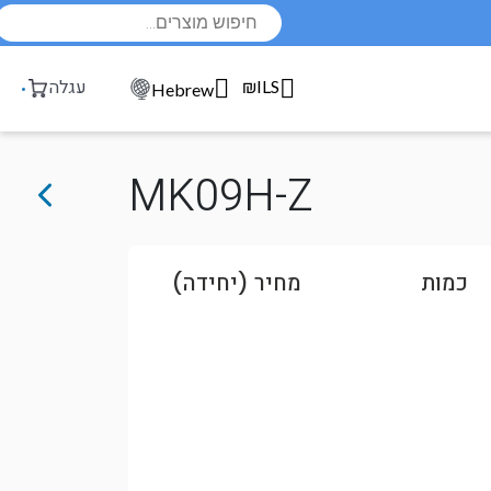
Products
search
₪ILS
עגלה
Hebrew
MK09H-Z
כמות
מחיר (יחידה)