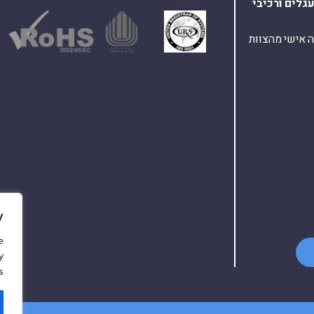
עגלים
ורכיבי
ת ומענה אישי מהצוות
y
e
y
.