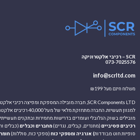
SCR – רכיבי אלקטרוניקה
073-7025576
info@scrltd.com
משלוח חינם מעל ₪199
SCR Components LTD, חברה מובילה המספקת ומפיצה רכיבי 
למגוון תעשיות. החברה מתחזקת מלאי של מ
מובילים בשוק הגלובלי ועומדים בדרישות מחמירות ובתקנים תעשייתיים
רכיבים פסיביים
(מתנדים, קבלים, נגדים)
מחברים וכבלים
(כבלים וח
סופיות חוט מבודדות
) אנרגיה ומספקי כוח
(ספקי כוח, סוללות)
חומר