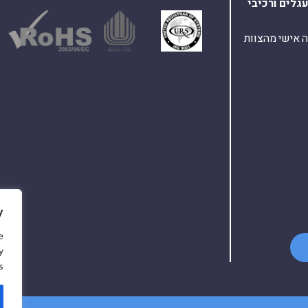
עגלים
ורכיבי
ת ומענה אישי מהצוות
y
e
y
.