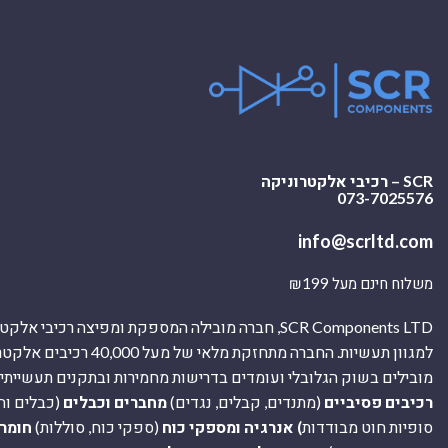
SCR – רכיבי אלקטרוניקה
073-7025576
info@scrltd.com
משלוח חינם מעל ₪199
SCR Components LTD, חברה מובילה המספקת ומפיצה רכיבי 
למגוון תעשיות. החברה מתחזקת מלאי של מ
מובילים בשוק הגלובלי ועומדים בדרישות מחמירות ובתקנים תעשייתיים
רכיבים פסיביים
(מתנדים, קבלים, נגדים)
מחברים וכבלים
(כבלים וח
סופיות חוט מבודדות
) אנרגיה ומספקי כוח
(ספקי כוח, סוללות)
חומר