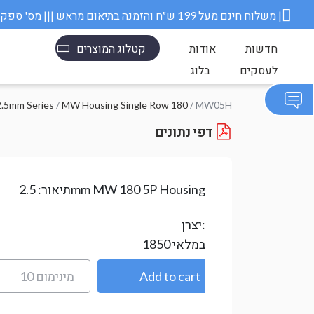
משלוח חינם מעל 199 ש״ח והזמנה בתיאום מראש ||| מס' ספק משרד הבטחון 11006845 |
חדשות
אודות
קטלוג המוצרים
לעסקים
בלוג
.5mm Series
/
MW Housing Single Row 180
/ MW05H
דפי נתונים
2.5mm MW 180 5P Housing
תיאור:
יצרן:
במלאי
1850