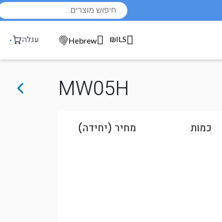
Products
search
₪ILS
עגלה
Hebrew
MW05H
כמות
מחיר (יחידה)