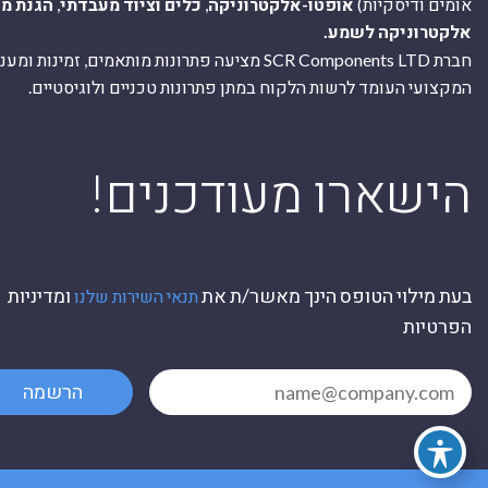
אומים ודיסקיות)
אופטו-אלקטרוניקה
,
כלים וציוד מעבדתי
,
הגנת מ
אלקטרוניקה לשמע.
חברת SCR Components LTD מציעה פתרונות מותאמים, זמינו
המקצועי העומד לרשות הלקוח במתן פתרונות טכניים ולוגיסטיים.
ה
!הישארו מעודכנים
בעת מילוי הטופס הינך מאשר/ת את
ומדיניות
תנאי השירות שלנו
הפרטיות
הרשמה