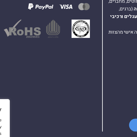
וטים, מחברים,
ה
(ברגים,
עגלים
ורכיבי
ת ומענה אישי מהצוות
y
e
y
.