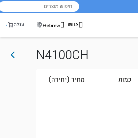
Products
search
₪ILS
עגלה
Hebrew
N4100CH
כמות
מחיר (יחידה)