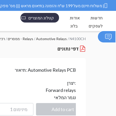
משלוח חינם מעל 199 ש״ח והזמנה בתיאום מראש ||| מס' ספק משרד הבטחון 11006845 |
חדשות
אודות
קטלוג המוצרים
לעסקים
בלוג
/ N4100CH
Automotive Relays
/
ממסרים - Relays
/
רכי
דפי נתונים
Automotive Relays PCB
תיאור:
יצרן:
Forward relays
נגמר המלאי