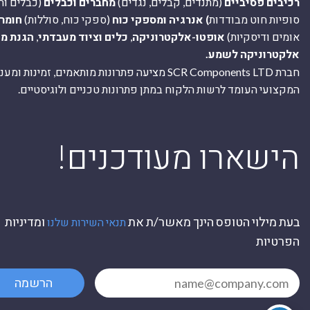
רכיבים פסיביים
(מתנדים, קבלים, נגדים)
מחברים וכבלים
(כבלים וח
סופיות חוט מבודדות
) אנרגיה ומספקי כוח
(ספקי כוח, סוללות)
חומר
אומים ודיסקיות)
אופטו-אלקטרוניקה
,
כלים וציוד מעבדתי
,
הגנת מ
אלקטרוניקה לשמע.
חברת SCR Components LTD מציעה פתרונות מותאמים, זמינו
המקצועי העומד לרשות הלקוח במתן פתרונות טכניים ולוגיסטיים.
ה
!הישארו מעודכנים
בעת מילוי הטופס הינך מאשר/ת את
ומדיניות
תנאי השירות שלנו
הפרטיות
הרשמה