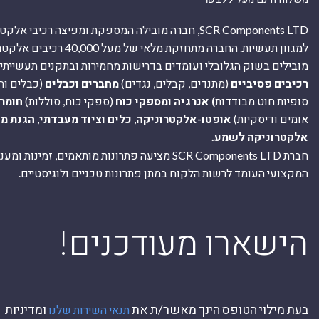
SCR Components LTD, חברה מובילה המספקת ומפיצה רכיבי 
למגוון תעשיות. החברה מתחזקת מלאי של מ
מובילים בשוק הגלובלי ועומדים בדרישות מחמירות ובתקנים תעשייתיים
רכיבים פסיביים
(מתנדים, קבלים, נגדים)
מחברים וכבלים
(כבלים וח
סופיות חוט מבודדות
) אנרגיה ומספקי כוח
(ספקי כוח, סוללות)
חומר
אומים ודיסקיות)
אופטו-אלקטרוניקה
,
כלים וציוד מעבדתי
,
הגנת מ
אלקטרוניקה לשמע.
חברת SCR Components LTD מציעה פתרונות מותאמים, זמינו
המקצועי העומד לרשות הלקוח במתן פתרונות טכניים ולוגיסטיים.
ה
!הישארו מעודכנים
בעת מילוי הטופס הינך מאשר/ת את
ומדיניות
תנאי השירות שלנו