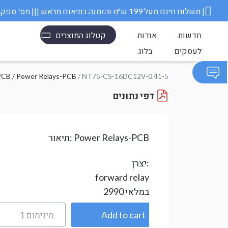
משלוח חינם מעל 199 ש״ח והזמנה בתיאום מראש ||| מס' ספק משרד הבטחון 11006845 |
חדשות
אודות
קטלוג המוצרים
לעסקים
בלוג
/ NT75-CS-16DC12V-0.41-5
ממסרי כוח-B / Power Relays-PCB
דפי נתונים
Power Relays-PCB
תיאור:
יצרן:
forward relay
במלאי
2990