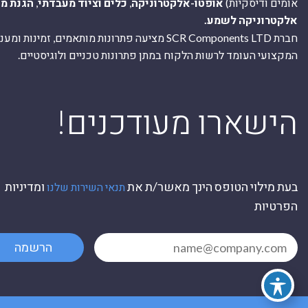
אומים ודיסקיות)
אופטו-אלקטרוניקה
,
כלים וציוד מעבדתי
,
הגנת מ
אלקטרוניקה לשמע.
חברת SCR Components LTD מציעה פתרונות מותאמים, זמינו
המקצועי העומד לרשות הלקוח במתן פתרונות טכניים ולוגיסטיים.
ה
!הישארו מעודכנים
בעת מילוי הטופס הינך מאשר/ת את
ומדיניות
תנאי השירות שלנו
הפרטיות
הרשמה