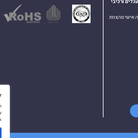
עגלים
ורכיבי
ת ומענה אישי מהצוות
y
e
y
.