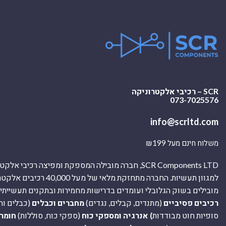
SCR – רכיבי אלקטרוניקה
073-7025576
info@scrltd.com
משלוח חינם מעל ₪199
SCR Components LTD, חברה מובילה המספקת ומפיצה רכיבי 
למגוון תעשיות. החברה מתחזקת מלאי של מ
מובילים בשוק הגלובלי ועומדים בדרישות מחמירות ובתקנים תעשייתיים
רכיבים פסיביים
(מתנדים, קבלים, נגדים)
מחברים וכבלים
(כבלים וח
סופיות חוט מבודדות
) אנרגיה ומספקי כוח
(ספקי כוח, סוללות)
חומר