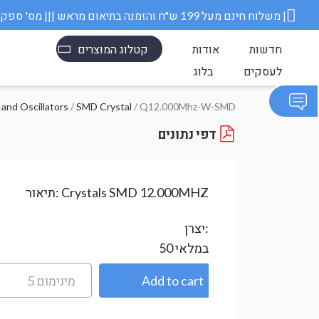
משלוח חינם מעל 199 ש״ח והזמנה בתיאום מראש ||| מס' ספק משרד הבטחון 11006845 |
חדשות
אודות
קטלוג המוצרים
לעסקים
בלוג
/ Q12.000Mhz-W-SMD
SMD Crystal
/
קריסטלים ומתנדים - llators
דפי נתונים
Crystals SMD 12.000MHZ
תיאור:
יצרן:
במלאי
50