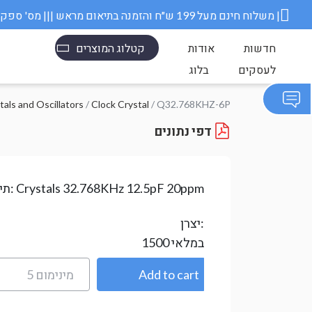
משלוח חינם מעל 199 ש״ח והזמנה בתיאום מראש ||| מס' ספק משרד הבטחון 11006845 |
חדשות
אודות
קטלוג המוצרים
לעסקים
בלוג
/ Q32.768KHZ-6P
Clock Crystal
/
קריסטלים ומתנדים - nd Oscillators
דפי נתונים
Crystals 32.768KHz 12.5pF 20ppm
תיאור:
יצרן:
במלאי
1500