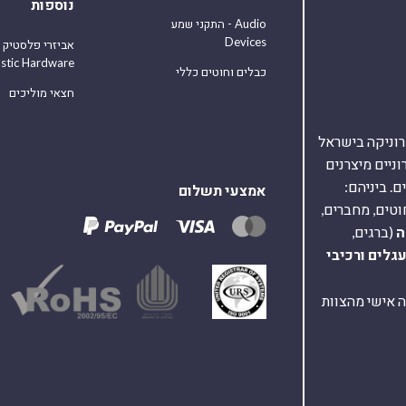
נוספות
התקני שמע - Audio
Devices
אביזרי פלסטיק
astic Hardware
כבלים וחוטים כללי
חצאי מוליכים
אלקטרוניקה בישראל
על 40,000 רכיבים אלקטרוניים מיצרנים
. ביניהם:
אמצעי תשלום
וטים, מחברים,
ה
(ברגים,
עגלים
ורכיבי
ת ומענה אישי מהצוות