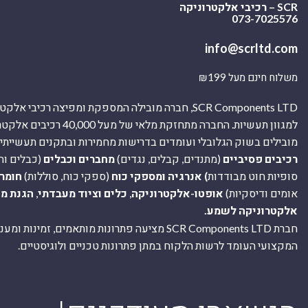
SCR – רכיבי אלקטרוניקה
073-7025576
info@scrltd.com
משלוח חינם מעל ₪199
SCR Components LTD, חברה מובילה המספקת ומפיצה רכיבי 
למגוון תעשיות. החברה מתחזקת מלאי של מ
מובילים בשוק הגלובלי ועומדים בדרישות מחמירות ובתקנים תעשייתיים
רכיבים פסיביים
(מתנדים, קבלים, נגדים)
מחברים וכבלים
(כבלים וח
סופיות חוט מבודדות
) אנרגיה ומספקי כוח
(ספקי כוח, סוללות)
חומר
אומים ודיסקיות)
אופטו-אלקטרוניקה
,
כלים וציוד מעבדתי
,
הגנת מ
אלקטרוניקה לשמע.
חברת SCR Components LTD מציעה פתרונות מותאמים, זמינו
המקצועי העומד לרשות הלקוח במתן פתרונות טכניים ולוגיסטיים.
ה