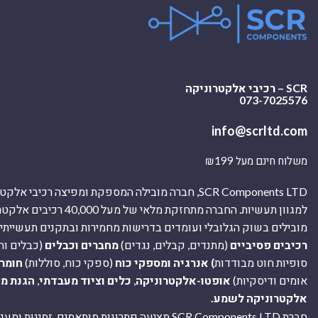
SCR – רכיבי אלקטרוניקה
073-7025576
info@scrltd.com
משלוח חינם מעל ₪199
SCR Components LTD, חברה מובילה המספקת ומפיצה רכיבי 
למגוון תעשיות. החברה מתחזקת מלאי של מ
מובילים בשוק הגלובלי ועומדים בדרישות מחמירות ובתקנים תעשייתיים
רכיבים פסיביים
(מתנדים, קבלים, נגדים)
מחברים וכבלים
(כבלים וח
סופיות חוט מבודדות
) אנרגיה ומספקי כוח
(ספקי כוח, סוללות)
חומר
אומים ודיסקיות)
אופטו-אלקטרוניקה
,
כלים וציוד מעבדתי
,
הגנת מ
אלקטרוניקה לשמע.
חברת SCR Components LTD מציעה פתרונות מותאמים, זמינו