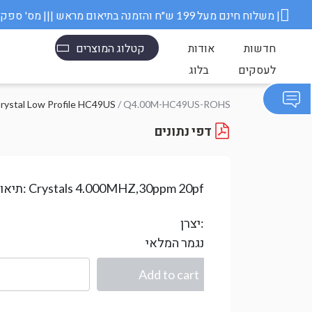
משלוח חינם מעל 199 ש״ח והזמנה בתיאום מראש ||| מס' ספק משרד הבטחון 11006845 |
חדשות
אודות
קטלוג המוצרים
לעסקים
בלוג
rystal Low Profile HC49US
/ Q4.00M-HC49US-ROHS
דפי נתונים
Crystals 4.000MHZ,30ppm 20pf
תיאור:
יצרן:
נגמר המלאי