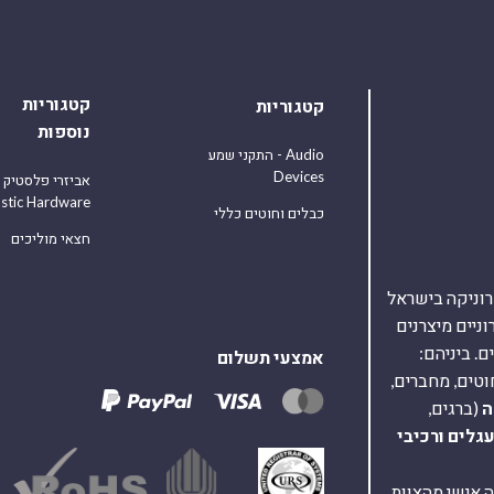
קטגוריות
קטגוריות
נוספות
התקני שמע - Audio
Devices
אביזרי פלסטיק
astic Hardware
כבלים וחוטים כללי
חצאי מוליכים
אלקטרוניקה בישראל
על 40,000 רכיבים אלקטרוניים מיצרנים
. ביניהם:
אמצעי תשלום
וטים, מחברים,
ה
(ברגים,
עגלים
ורכיבי
ת ומענה אישי מהצוות