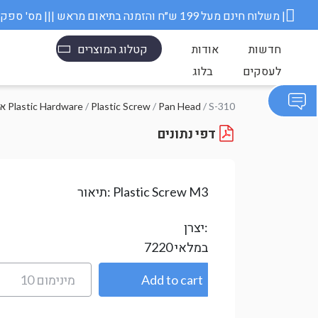
משלוח חינם מעל 199 ש״ח והזמנה בתיאום מראש ||| מס' ספק משרד הבטחון 11006845 |
חדשות
אודות
קטלוג המוצרים
לעסקים
בלוג
/ S-310
Pan Head
/
Plastic Screw
/
אביזרי פלסטיק Plastic Hardware
דפי נתונים
Plastic Screw M3
תיאור:
יצרן:
במלאי
7220