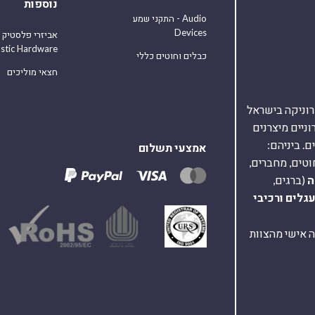
נוספות
התקני שמע - Audio
Devices
אביזרי פלסטיק
astic Hardware
כבלים וחוטים כללי
חצאי מוליכים
אלקטרוניקה בישראל
על 40,000 רכיבים אלקטרוניים מיצרנים
. ביניהם:
אמצעי תשלום
וטים, מחברים,
ה
(ברגים,
עגלים
ורכיבי
ת ומענה אישי מהצוות