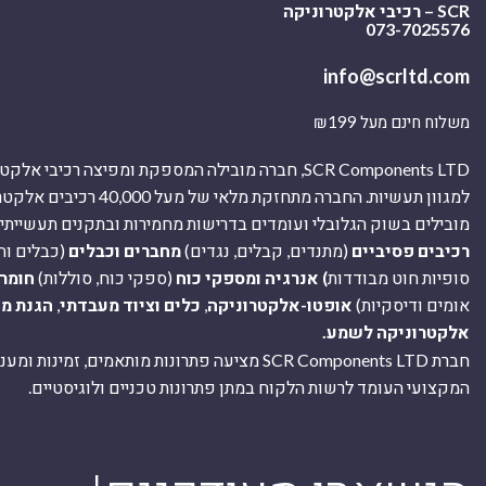
SCR – רכיבי אלקטרוניקה
073-7025576
info@scrltd.com
משלוח חינם מעל ₪199
SCR Components LTD, חברה מובילה המספקת ומפיצה רכיבי 
למגוון תעשיות. החברה מתחזקת מלאי של מ
מובילים בשוק הגלובלי ועומדים בדרישות מחמירות ובתקנים תעשייתיים
רכיבים פסיביים
(מתנדים, קבלים, נגדים)
מחברים וכבלים
(כבלים וח
סופיות חוט מבודדות
) אנרגיה ומספקי כוח
(ספקי כוח, סוללות)
חומר
אומים ודיסקיות)
אופטו-אלקטרוניקה
,
כלים וציוד מעבדתי
,
הגנת מ
אלקטרוניקה לשמע.
חברת SCR Components LTD מציעה פתרונות מותאמים, זמינו
המקצועי העומד לרשות הלקוח במתן פתרונות טכניים ולוגיסטיים.
ה