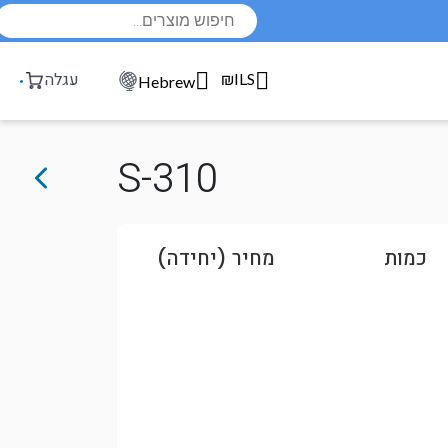
Products
search
₪ILS
עגלה
Hebrew
S-310
כמות
מחיר (יחידה)