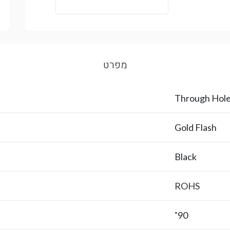
מפרט
Through Hol
Gold Flash
Black
ROHS
90˚