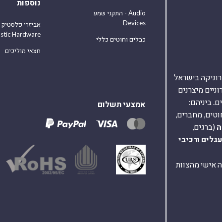
נוספות
התקני שמע - Audio
Devices
אביזרי פלסטיק
astic Hardware
כבלים וחוטים כללי
חצאי מוליכים
אלקטרוניקה בישראל
על 40,000 רכיבים אלקטרוניים מיצרנים
. ביניהם:
אמצעי תשלום
וטים, מחברים,
ה
(ברגים,
עגלים
ורכיבי
ת ומענה אישי מהצוות