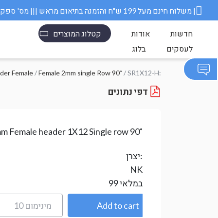
משלוח חינם מעל 199 ש״ח והזמנה בתיאום מראש ||| מס' ספק משרד הבטחון 11006845 |
חדשות
אודות
קטלוג המוצרים
לעסקים
בלוג
der Female
/
Female 2mm single Row 90˚
/ SR1X12-H:
דפי נתונים
mm Female header 1X12 Single row 90˚
יצרן:
NK
במלאי
99