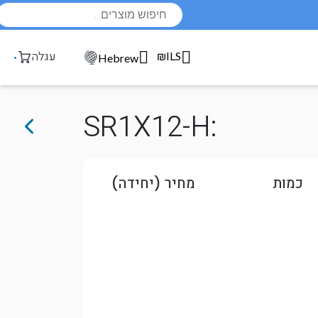
Products
search
₪ILS
עגלה
Hebrew
SR1X12-H:
כמות
מחיר (יחידה)