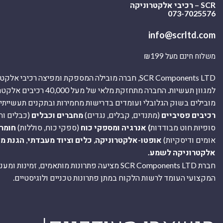
SCR – רכיבי אלקטרוניקה
073-7025576
info@scrltd.com
משלוח חינם מעל ₪199
SCR Components LTD, חברה מובילה המספקת ומפיצה רכיבי 
למגוון תעשיות. החברה מתחזקת מלאי של מ
מובילים בשוק הגלובלי ועומדים בדרישות מחמירות ובתקנים תעשייתיים
רכיבים פסיביים
(מתנדים, קבלים, נגדים)
מחברים וכבלים
(כבלים וח
סופיות חוט מבודדות
) אנרגיה ומספקי כוח
(ספקי כוח, סוללות)
חומר
אומים ודיסקיות)
אופטו-אלקטרוניקה
,
כלים וציוד מעבדתי
,
הגנת מ
אלקטרוניקה לשמע.
חברת SCR Components LTD מציעה פתרונות מותאמים, זמינו
המקצועי העומד לרשות הלקוח במתן פתרונות טכניים ולוגיסטיים.
ה