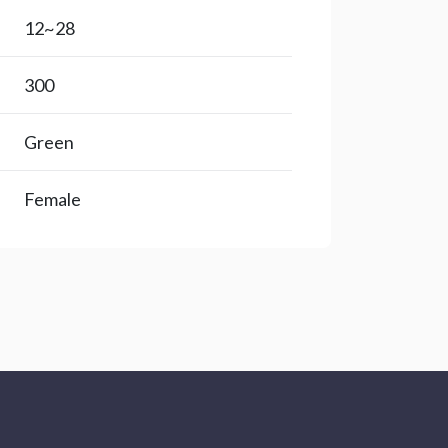
28~12
300
Green
Female