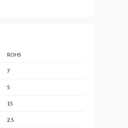
ROHS
7
5
15
2.5