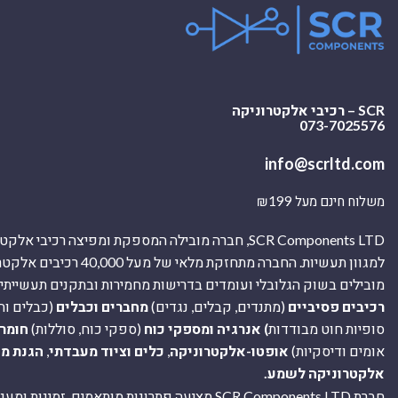
SCR – רכיבי אלקטרוניקה
073-7025576
info@scrltd.com
משלוח חינם מעל ₪199
SCR Components LTD, חברה מובילה המספקת ומפיצה רכיבי 
למגוון תעשיות. החברה מתחזקת מלאי של מ
מובילים בשוק הגלובלי ועומדים בדרישות מחמירות ובתקנים תעשייתיים
רכיבים פסיביים
(מתנדים, קבלים, נגדים)
מחברים וכבלים
(כבלים וח
סופיות חוט מבודדות
) אנרגיה ומספקי כוח
(ספקי כוח, סוללות)
חומר
אומים ודיסקיות)
אופטו-אלקטרוניקה
,
כלים וציוד מעבדתי
,
הגנת מ
אלקטרוניקה לשמע.
חברת SCR Components LTD מציעה פתרונות מותאמים, זמינו