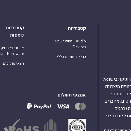
קטגוריות
קטגוריות
נוספות
התקני שמע - Audio
Devices
אביזרי פלסטיק
astic Hardware
כבלים וחוטים כללי
חצאי מוליכים
אלקטרוניקה בישראל
על 40,000 רכיבים אלקטרוניים מיצרנים
. ביניהם:
אמצעי תשלום
וטים, מחברים,
ה
(ברגים,
עגלים
ורכיבי
ת ומענה אישי מהצוות