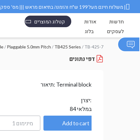
משלוח חינם מעל 199 ש״ח והזמנה בתיאום מראש ||| מס' ספק משרד הבטחון 11006845 |
חדשות
אודות
קטלוג המוצרים
לעסקים
בלוג
/ TB-425-7
TB425 Series
/
Plaggable 5.0mm Pitch
/
מחב
דפי נתונים
Terminal block
תיאור:
יצרן:
במלאי
84