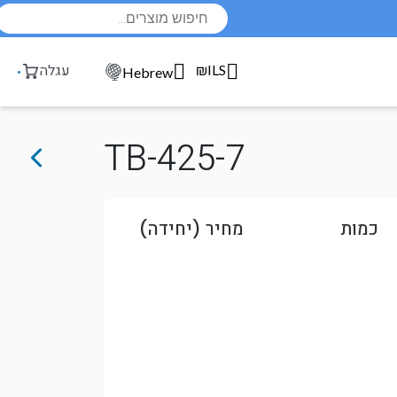
Products
search
₪ILS
עגלה
Hebrew
TB-425-7
כמות
מחיר (יחידה)