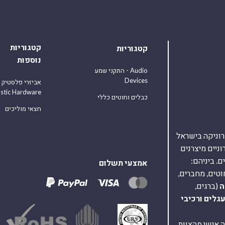
קטגוריות
קטגוריות
נוספות
התקני שמע - Audio
Devices
אביזרי פלסטיק
astic Hardware
כבלים וחוטים כללי
חצאי מוליכים
אלקטרוניקה בישראל
על 40,000 רכיבים אלקטרוניים מיצרנים
. ביניהם:
אמצעי תשלום
וטים, מחברים,
ה
(ברגים,
עגלים
ורכיבי
ת ומענה אישי מהצוות