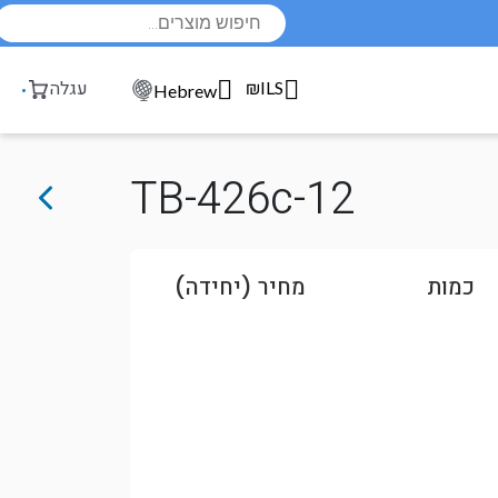
Products
search
₪ILS
עגלה
Hebrew
TB-426c-12
כמות
מחיר (יחידה)