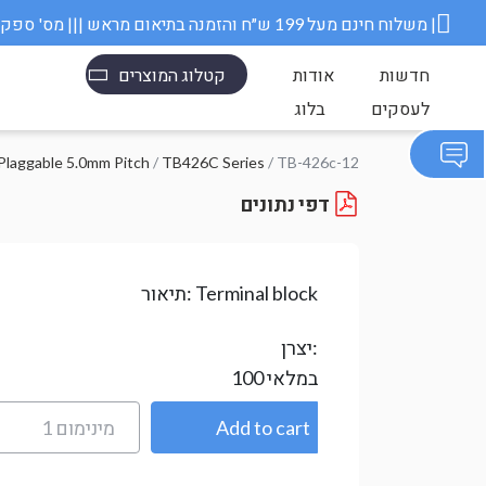
משלוח חינם מעל 199 ש״ח והזמנה בתיאום מראש ||| מס' ספק משרד הבטחון 11006845 |
חדשות
אודות
קטלוג המוצרים
לעסקים
בלוג
Plaggable 5.0mm Pitch
/
TB426C Series
/ TB-426c-12
דפי נתונים
Terminal block
תיאור:
יצרן:
במלאי
100