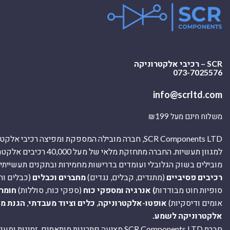
SCR – רכיבי אלקטרוניקה
073-7025576
info@scrltd.com
משלוח חינם מעל ₪199
SCR Components LTD, חברה מובילה המספקת ומפיצה רכיבי 
למגוון תעשיות. החברה מתחזקת מלאי של מ
מובילים בשוק הגלובלי ועומדים בדרישות מחמירות ובתקנים תעשייתיים
רכיבים פסיביים
(מתנדים, קבלים, נגדים)
מחברים וכבלים
(כבלים וח
סופיות חוט מבודדות
) אנרגיה ומספקי כוח
(ספקי כוח, סוללות)
חומר
אומים ודיסקיות)
אופטו-אלקטרוניקה
,
כלים וציוד מעבדתי
,
הגנת מ
אלקטרוניקה לשמע.
חברת SCR Components LTD מציעה פתרונות מותאמים, זמינו