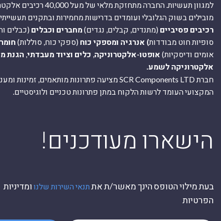
למגוון תעשיות. החברה מתחזקת מלאי של מ
מובילים בשוק הגלובלי ועומדים בדרישות מחמירות ובתקנים תעשייתיים
רכיבים פסיביים
(מתנדים, קבלים, נגדים)
מחברים וכבלים
(כבלים וח
סופיות חוט מבודדות
) אנרגיה ומספקי כוח
(ספקי כוח, סוללות)
חומר
אומים ודיסקיות)
אופטו-אלקטרוניקה
,
כלים וציוד מעבדתי
,
הגנת מ
אלקטרוניקה לשמע.
חברת SCR Components LTD מציעה פתרונות מותאמים, זמינו
המקצועי העומד לרשות הלקוח במתן פתרונות טכניים ולוגיסטיים.
ה
!הישארו מעודכנים
בעת מילוי הטופס הינך מאשר/ת את
ומדיניות
תנאי השירות שלנו
הפרטיות