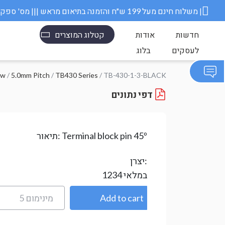
משלוח חינם מעל 199 ש״ח והזמנה בתיאום מראש ||| מס' ספק משרד הבטחון 11006845 |
חדשות
אודות
קטלוג המוצרים
לעסקים
בלוג
/ TB-430-1-3-BLACK
TB430 Series
/
5.0mm Pitch
/
בו
דפי נתונים
Terminal block pin 45º
תיאור:
יצרן:
במלאי
1234