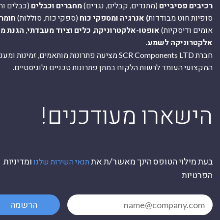
רכיבים פסיביים
(מתנדים, קבלים, נגדים)
מחברים וכבלים
(כבלים וח
סופיות חוט מבודדות
) אנרגיה ומספקי כוח
(ספקי כוח, סוללות)
חומר
אומים ודיסקיות)
אופטו-אלקטרוניקה
,
כלים וציוד מעבדתי
,
הגנת מ
אלקטרוניקה לשמע.
חברת SCR Components LTD מציעה פתרונות מותאמים, זמינו
המקצועי העומד לרשות הלקוח במתן פתרונות טכניים ולוגיסטיים.
ה
!הישארו מעודכנים
בעת מילוי הטופס הינך מאשר/ת את
ומדיניות
תנאי השירות שלנו
הפרטיות
הרשמה