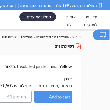
משלוח חינם מעל 199 ש״ח והזמנה בתיאום מראש ||| מס' ספק משרד הבטחון 11006845 |
חדשות
אודות
קטלוג המוצרים
לעסקים
בלוג
/ VPT5
Insulated pin terminal
/
סופיות חוט מבודדות - Terminal
דפי נתונים
Insulated pin terminal Yellow
תיאור:
יצרן:
במלאי
(מוצר זה נמכר במכפלות של 50)
00