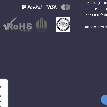
וטים, מחברים,
ה
(ברגים,
עגלים
ורכיבי
ת ומענה אישי מהצוות
y
e
y
.