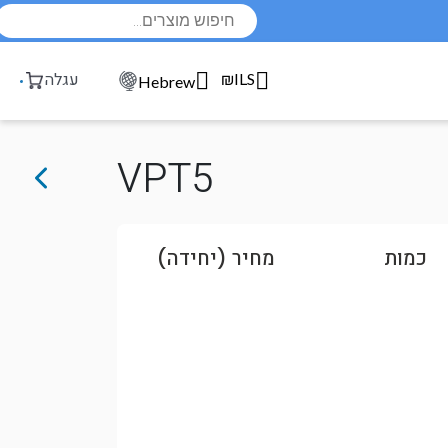
Products
search
₪ILS
עגלה
Hebrew
VPT5
כמות
מחיר (יחידה)