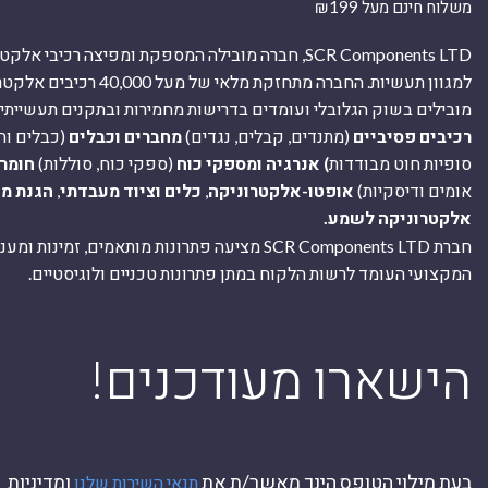
משלוח חינם מעל ₪199
SCR Components LTD, חברה מובילה המספקת ומפיצה רכיבי 
למגוון תעשיות. החברה מתחזקת מלאי של מ
מובילים בשוק הגלובלי ועומדים בדרישות מחמירות ובתקנים תעשייתיים
רכיבים פסיביים
(מתנדים, קבלים, נגדים)
מחברים וכבלים
(כבלים וח
סופיות חוט מבודדות
) אנרגיה ומספקי כוח
(ספקי כוח, סוללות)
חומר
אומים ודיסקיות)
אופטו-אלקטרוניקה
,
כלים וציוד מעבדתי
,
הגנת מ
אלקטרוניקה לשמע.
חברת SCR Components LTD מציעה פתרונות מותאמים, זמינו
המקצועי העומד לרשות הלקוח במתן פתרונות טכניים ולוגיסטיים.
ה
!הישארו מעודכנים
בעת מילוי הטופס הינך מאשר/ת את
ומדיניות
תנאי השירות שלנו