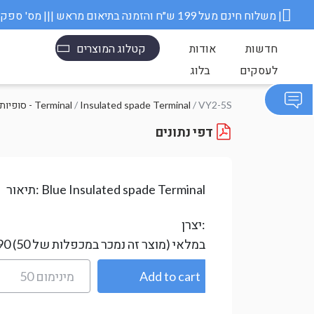
משלוח חינם מעל 199 ש״ח והזמנה בתיאום מראש ||| מס' ספק משרד הבטחון 11006845 |
חדשות
אודות
קטלוג המוצרים
לעסקים
בלוג
/ VY2-5S
Insulated spade Terminal
/
סופיות חוט מבודדות - Terminal
דפי נתונים
Blue Insulated spade Terminal
תיאור:
יצרן:
במלאי
(מוצר זה נמכר במכפלות של 50)
90