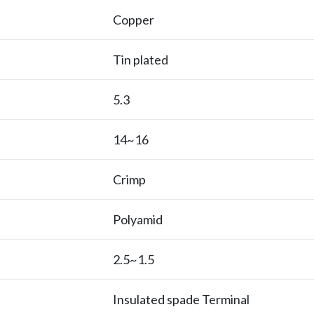
Copper
Tin plated
5.3
16~14
Crimp
Polyamid
1.5~2.5
Insulated spade Terminal