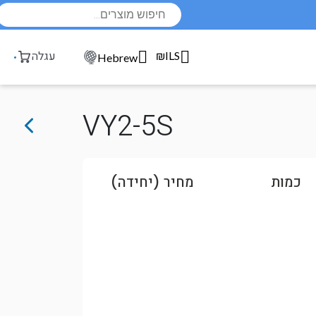
Products
search
₪ILS
עגלה
Hebrew
VY2-5S
כמות
מחיר (יחידה)