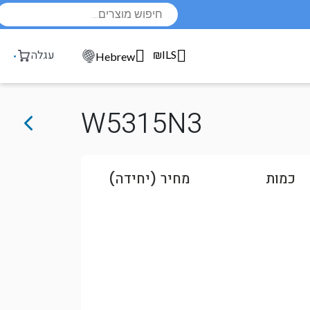
Products
search
₪ILS
עגלה
Hebrew
W5315N3
כמות
מחיר (יחידה)