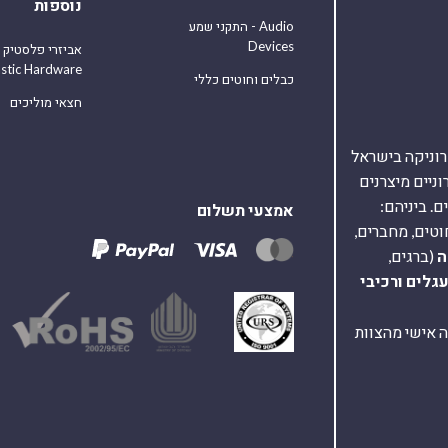
נוספות
התקני שמע - Audio
Devices
אביזרי פלסטיק
astic Hardware
כבלים וחוטים כללי
חצאי מוליכים
אלקטרוניקה בישראל
על 40,000 רכיבים אלקטרוניים מיצרנים
. ביניהם:
אמצעי תשלום
וטים, מחברים,
ה
(ברגים,
עגלים
ורכיבי
ת ומענה אישי מהצוות