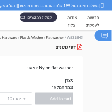
משלוח חינם מעל 199 ש״ח והזמנה בתיאום מראש ||| מס' ספק משרד הבטחון 11006845 |
חדשות
אודות
קטלוג המוצרים
לעסקים
בלוג
/ W5315N3
Flat washer
/
Plastic Washer
/
אביזרי פלסטיק dware
דפי נתונים
Nylon flat washer
תיאור:
יצרן:
נגמר המלאי