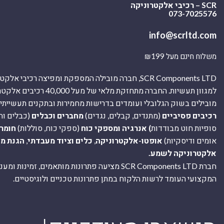
SCR – רכיבי אלקטרוניקה
073-7025576
info@scrltd.com
משלוח חינם מעל ₪199
SCR Components LTD, חברה מובילה המספקת ומפיצה רכיבי 
למגוון תעשיות. החברה מתחזקת מלאי של מ
מובילים בשוק הגלובלי ועומדים בדרישות מחמירות ובתקנים תעשייתיים
רכיבים פסיביים
(מתנדים, קבלים, נגדים)
מחברים וכבלים
(כבלים וח
סופיות חוט מבודדות
) אנרגיה ומספקי כוח
(ספקי כוח, סוללות)
חומר
אומים ודיסקיות)
אופטו-אלקטרוניקה
,
כלים וציוד מעבדתי
,
הגנת מ
אלקטרוניקה לשמע.
חברת SCR Components LTD מציעה פתרונות מותאמים, זמינו
המקצועי העומד לרשות הלקוח במתן פתרונות טכניים ולוגיסטיים.
ה